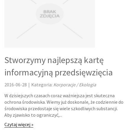
ODZIEŻ
SPORT
ELEKTRONIKA, RTV, AGD
ART. DLA ZWIERZĄT
OGRÓD, ROŚLINY
Stworzymy najlepszą kartę
informacyjną przedsięwzięcia
CHEMIA
2016-06-28
|
Kategoria:
ART. SPOŻYWCZE
Korporacje / Ekologia
W dzisiejszych czasach coraz ważniejsza jest skuteczna
MATERIAŁY EKSPLOATACYJNE
ochrona środowiska. Wiemy już doskonale, że codziennie do
środowiska przedostaje się wiele szkodliwych substancji.
INNE SKLEPY
Aby zjawisko to ograniczyć,...
Czytaj więcej »
URZĄDZENIA SPECJALISTYCZNE