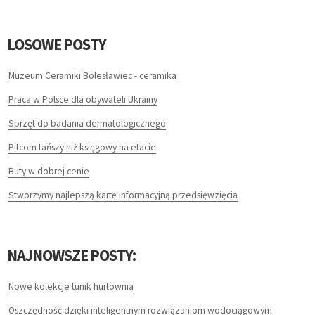
MASZYNY
LOSOWE POSTY
NARZĘDZIA
Muzeum Ceramiki Bolesławiec - ceramika
PRZEMYSŁ METALOWY
Praca w Polsce dla obywateli Ukrainy
Sprzęt do badania dermatologicznego
TRANSPORT
Pitcom tańszy niż księgowy na etacie
TRANSPORT
Buty w dobrej cenie
Stworzymy najlepszą kartę informacyjną przedsięwzięcia
CZĘŚCI SAMOCHODOWE
WYNAJEM
NAJNOWSZE POSTY:
USŁUGI MOTORYZACYJNE
Nowe kolekcje tunik hurtownia
SALONY, KOMISY
Oszczędność dzięki inteligentnym rozwiązaniom wodociągowym