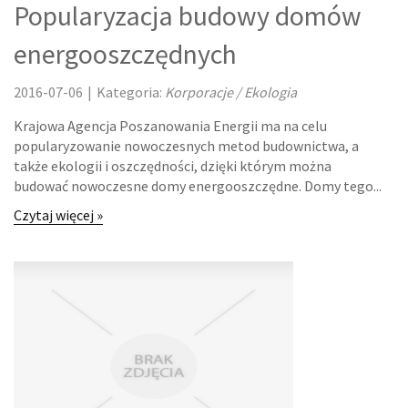
Popularyzacja budowy domów
LOKUM
energooszczędnych
DRZWI I OKNA
2016-07-06
|
Kategoria:
Korporacje / Ekologia
KLIMATYZACJA I WENTYLACJA
Krajowa Agencja Poszanowania Energii ma na celu
popularyzowanie nowoczesnych metod budownictwa, a
NIERUCHOMOŚCI, DZIAŁKI
także ekologii i oszczędności, dzięki którym można
budować nowoczesne domy energooszczędne. Domy tego...
DOMY, MIESZKANIA
Czytaj więcej »
OŚWIATA
PLACÓWKI EDUKACYJNE
KURSY JĘZYKOWE
KONFERENCJE, SALE SZKOLENIOWE