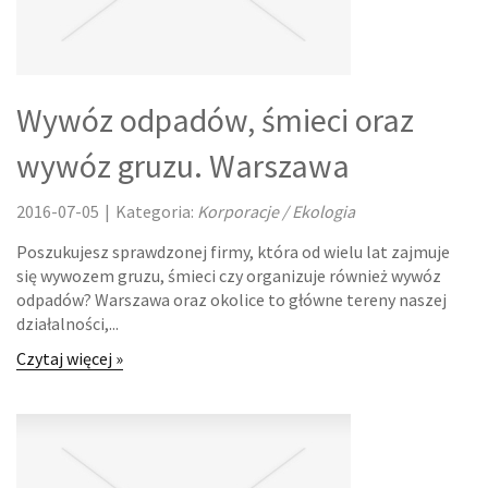
KURSY I SZKOLENIA
TŁUMACZENIA
Wywóz odpadów, śmieci oraz
KSIĄŻKI, CZASOPISMA
wywóz gruzu. Warszawa
BIZNES ONLINE
2016-07-05
|
Kategoria:
Korporacje / Ekologia
BIŻUTERIA
Poszukujesz sprawdzonej firmy, która od wielu lat zajmuje
się wywozem gruzu, śmieci czy organizuje również wywóz
DLA DZIECI
odpadów? Warszawa oraz okolice to główne tereny naszej
działalności,...
MEBLE
Czytaj więcej »
WYPOSAŻENIE WNĘTRZ
WYPOSAŻENIE ŁAZIENKI