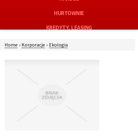
HURTOWNIE
KREDYTY, LEASING
OFERTY PRACY
Home
»
Korporacje
»
Ekologia
EKOLOGIA
BANKI, PRZELEWY, WALUTY, KANTORY
USŁUGI BUDOWLANE
PROJEKTOWANIE
REMONTY, ELEKTRYK, HYDRAULIK
MATERIAŁY BUDOWLANE