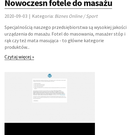
Nowoczesn fotele do masażu
LOKUM
2020-09-03
|
Kategoria:
Biznes Online / Sport
DRZWI I OKNA
Specjalnością naszego przedsiębiorstwa są wysokiej jakości
urządzenia do masażu. Fotel do masowania, masażer stóp i
KLIMATYZACJA I WENTYLACJA
rąk czy też mata masująca - to główne kategorie
produktów...
NIERUCHOMOŚCI, DZIAŁKI
Czytaj więcej »
DOMY, MIESZKANIA
OŚWIATA
PLACÓWKI EDUKACYJNE
KURSY JĘZYKOWE
KONFERENCJE, SALE SZKOLENIOWE