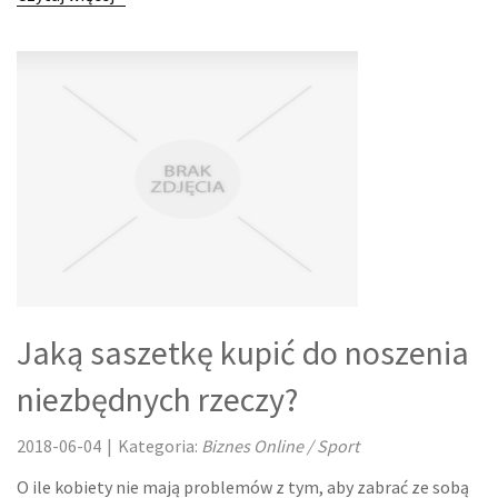
REKLAMA W INTERNECIE
AGENCJE REKLAMOWE
MATERIAŁY REKLAMOWE
INNE AGENCJE
RUCH
IMPREZY INTEGRACYJNE
Jaką saszetkę kupić do noszenia
HOBBY
niezbędnych rzeczy?
ZAJĘCIA SPORTOWE I REKREACYJNE
2018-06-04
|
Kategoria:
Biznes Online / Sport
FABRYKACJA
O ile kobiety nie mają problemów z tym, aby zabrać ze sobą