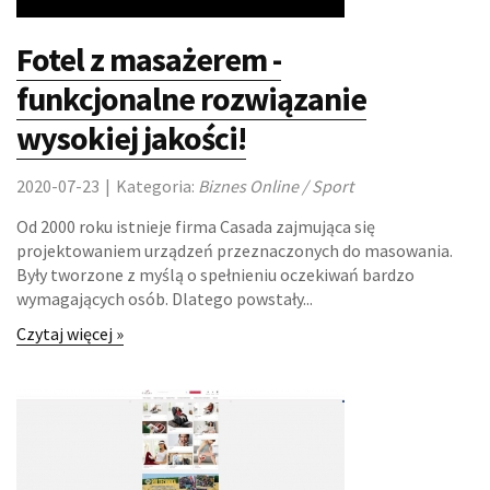
KURSY I SZKOLENIA
Fotel z masażerem -
TŁUMACZENIA
funkcjonalne rozwiązanie
KSIĄŻKI, CZASOPISMA
wysokiej jakości!
BIZNES ONLINE
2020-07-23
|
Kategoria:
Biznes Online / Sport
Od 2000 roku istnieje firma Casada zajmująca się
BIŻUTERIA
projektowaniem urządzeń przeznaczonych do masowania.
Były tworzone z myślą o spełnieniu oczekiwań bardzo
DLA DZIECI
wymagających osób. Dlatego powstały...
Czytaj więcej »
MEBLE
WYPOSAŻENIE WNĘTRZ
WYPOSAŻENIE ŁAZIENKI