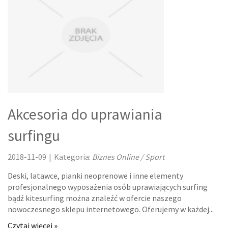
MASZYNY
NARZĘDZIA
PRZEMYSŁ METALOWY
TRANSPORT
Akcesoria do uprawiania
TRANSPORT
surfingu
CZĘŚCI SAMOCHODOWE
2018-11-09
|
Kategoria:
Biznes Online / Sport
WYNAJEM
Deski, latawce, pianki neoprenowe i inne elementy
profesjonalnego wyposażenia osób uprawiających surfing
USŁUGI MOTORYZACYJNE
bądź kitesurfing można znaleźć w ofercie naszego
nowoczesnego sklepu internetowego. Oferujemy w każdej...
SALONY, KOMISY
Czytaj więcej »