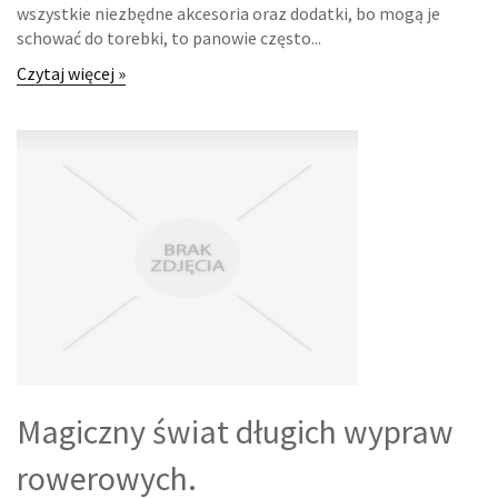
wszystkie niezbędne akcesoria oraz dodatki, bo mogą je
INFORMATYCZNE
schować do torebki, to panowie często...
Czytaj więcej »
RESTAURACJE, CATERING
FOTOGRAFIA
ADWOKACI, PORADY PRAWNE
ŚLUB I WESELE
SPRZĄTANIE, PORZĄDKOWANIE
SERWIS
INNE USŁUGI
Magiczny świat długich wypraw
ZWIEDZANIE
rowerowych.