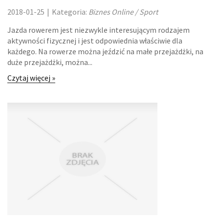
HOTELE I NOCLEGI
2018-01-25
|
Kategoria:
Biznes Online / Sport
PODRÓŻE
Jazda rowerem jest niezwykle interesującym rodzajem
aktywności fizycznej i jest odpowiednia właściwie dla
każdego. Na rowerze można jeździć na małe przejażdżki, na
WYPOCZYNEK
duże przejażdżki, można...
LECZENIE
Czytaj więcej »
DIETETYKA, ODCHUDZANIE
KOSMETYKI
LECZENIE
SALONY KOSMETYCZNE
SPRZĘT MEDYCZNY