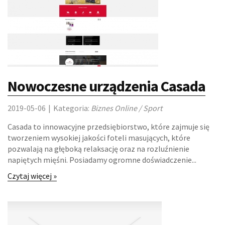
ODZIEŻ
SPORT
ELEKTRONIKA, RTV, AGD
ART. DLA ZWIERZĄT
Nowoczesne urządzenia Casada
OGRÓD, ROŚLINY
2019-05-06
|
Kategoria:
Biznes Online / Sport
CHEMIA
Casada to innowacyjne przedsiębiorstwo, które zajmuje się
tworzeniem wysokiej jakości foteli masujących, które
ART. SPOŻYWCZE
pozwalają na głęboką relaksację oraz na rozluźnienie
napiętych mięśni. Posiadamy ogromne doświadczenie...
MATERIAŁY EKSPLOATACYJNE
Czytaj więcej »
INNE SKLEPY
URZĄDZENIA SPECJALISTYCZNE