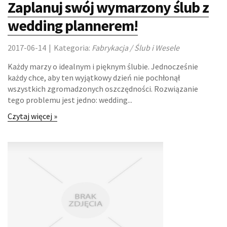
Zaplanuj swój wymarzony ślub z
LOKUM
wedding plannerem!
DRZWI I OKNA
2017-06-14
|
Kategoria:
Fabrykacja / Ślub i Wesele
KLIMATYZACJA I WENTYLACJA
Każdy marzy o idealnym i pięknym ślubie. Jednocześnie
każdy chce, aby ten wyjątkowy dzień nie pochłonął
wszystkich zgromadzonych oszczędności. Rozwiązanie
NIERUCHOMOŚCI, DZIAŁKI
tego problemu jest jedno: wedding...
DOMY, MIESZKANIA
Czytaj więcej »
OŚWIATA
PLACÓWKI EDUKACYJNE
KURSY JĘZYKOWE
KONFERENCJE, SALE SZKOLENIOWE