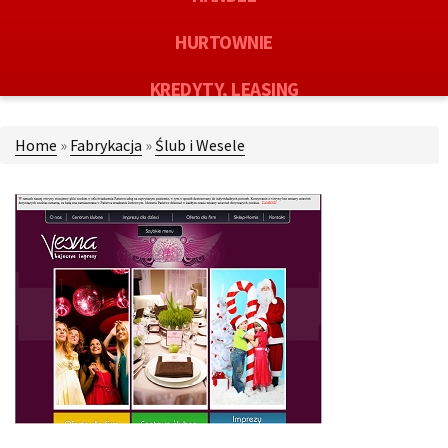
HURTOWNIE
KREDYTY, LEASING
OFERTY PRACY
Home
»
Fabrykacja
»
Ślub i Wesele
EKOLOGIA
BANKI, PRZELEWY, WALUTY, KANTORY
USŁUGI BUDOWLANE
PROJEKTOWANIE
REMONTY, ELEKTRYK, HYDRAULIK
MATERIAŁY BUDOWLANE