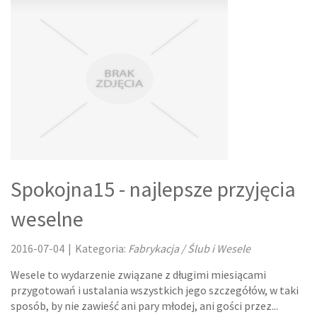
MASZYNY
NARZĘDZIA
PRZEMYSŁ METALOWY
TRANSPORT
TRANSPORT
Spokojna15 - najlepsze przyjęcia
CZĘŚCI SAMOCHODOWE
weselne
WYNAJEM
2016-07-04
|
Kategoria:
Fabrykacja / Ślub i Wesele
USŁUGI MOTORYZACYJNE
Wesele to wydarzenie związane z długimi miesiącami
przygotowań i ustalania wszystkich jego szczegółów, w taki
SALONY, KOMISY
sposób, by nie zawieść ani pary młodej, ani gości przez...