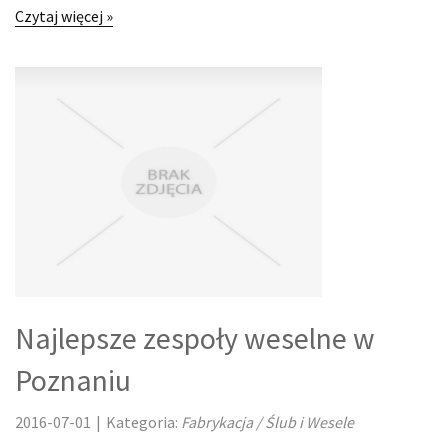
Czytaj więcej »
REKLAMA W INTERNECIE
AGENCJE REKLAMOWE
MATERIAŁY REKLAMOWE
INNE AGENCJE
RUCH
IMPREZY INTEGRACYJNE
HOBBY
Najlepsze zespoły weselne w
Poznaniu
ZAJĘCIA SPORTOWE I REKREACYJNE
2016-07-01
|
Kategoria:
Fabrykacja / Ślub i Wesele
FABRYKACJA