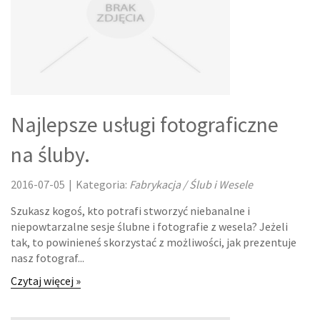
ODZIEŻ
SPORT
ELEKTRONIKA, RTV, AGD
ART. DLA ZWIERZĄT
Najlepsze usługi fotograficzne
OGRÓD, ROŚLINY
na śluby.
CHEMIA
2016-07-05
|
Kategoria:
Fabrykacja / Ślub i Wesele
ART. SPOŻYWCZE
Szukasz kogoś, kto potrafi stworzyć niebanalne i
niepowtarzalne sesje ślubne i fotografie z wesela? Jeżeli
MATERIAŁY EKSPLOATACYJNE
tak, to powinieneś skorzystać z możliwości, jak prezentuje
nasz fotograf...
INNE SKLEPY
Czytaj więcej »
URZĄDZENIA SPECJALISTYCZNE