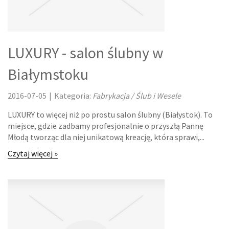
KURSY I SZKOLENIA
TŁUMACZENIA
LUXURY - salon ślubny w
KSIĄŻKI, CZASOPISMA
Białymstoku
BIZNES ONLINE
2016-07-05
|
Kategoria:
Fabrykacja / Ślub i Wesele
BIŻUTERIA
LUXURY to więcej niż po prostu salon ślubny (Białystok). To
miejsce, gdzie zadbamy profesjonalnie o przyszłą Pannę
DLA DZIECI
Młodą tworząc dla niej unikatową kreację, która sprawi,...
Czytaj więcej »
MEBLE
WYPOSAŻENIE WNĘTRZ
WYPOSAŻENIE ŁAZIENKI