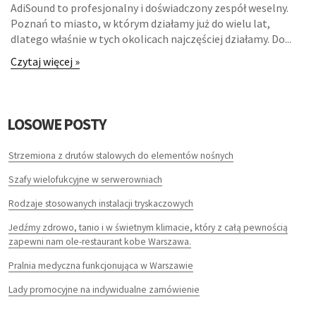
AdiSound to profesjonalny i doświadczony zespół weselny.
INFORMATYCZNE
Poznań to miasto, w którym działamy już do wielu lat,
dlatego właśnie w tych okolicach najczęściej działamy. Do...
RESTAURACJE, CATERING
Czytaj więcej »
FOTOGRAFIA
ADWOKACI, PORADY PRAWNE
LOSOWE POSTY
ŚLUB I WESELE
Strzemiona z drutów stalowych do elementów nośnych
Szafy wielofukcyjne w serwerowniach
SPRZĄTANIE, PORZĄDKOWANIE
Rodzaje stosowanych instalacji tryskaczowych
SERWIS
Jedźmy zdrowo, tanio i w świetnym klimacie, który z całą pewnością
zapewni nam ole-restaurant kobe Warszawa.
INNE USŁUGI
Pralnia medyczna funkcjonująca w Warszawie
ZWIEDZANIE
Lady promocyjne na indywidualne zamówienie