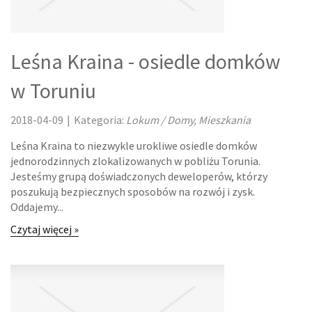
KURSY I SZKOLENIA
TŁUMACZENIA
Leśna Kraina - osiedle domków
KSIĄŻKI, CZASOPISMA
w Toruniu
BIZNES ONLINE
2018-04-09
|
Kategoria:
Lokum / Domy, Mieszkania
Leśna Kraina to niezwykle urokliwe osiedle domków
BIŻUTERIA
jednorodzinnych zlokalizowanych w pobliżu Torunia.
Jesteśmy grupą doświadczonych deweloperów, którzy
DLA DZIECI
poszukują bezpiecznych sposobów na rozwój i zysk.
Oddajemy...
MEBLE
Czytaj więcej »
WYPOSAŻENIE WNĘTRZ
WYPOSAŻENIE ŁAZIENKI