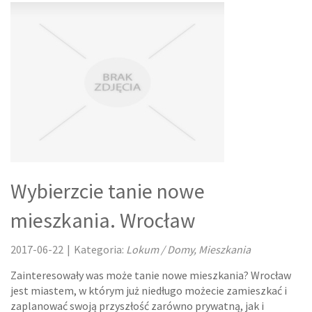
MASZYNY
NARZĘDZIA
PRZEMYSŁ METALOWY
TRANSPORT
TRANSPORT
Wybierzcie tanie nowe
CZĘŚCI SAMOCHODOWE
mieszkania. Wrocław
WYNAJEM
2017-06-22
|
Kategoria:
Lokum / Domy, Mieszkania
USŁUGI MOTORYZACYJNE
Zainteresowały was może tanie nowe mieszkania? Wrocław
jest miastem, w którym już niedługo możecie zamieszkać i
SALONY, KOMISY
zaplanować swoją przyszłość zarówno prywatną, jak i