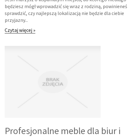
będziesz mógł wprowadzić się wraz z rodziną, powinieneś
INFORMATYCZNE
sprawdzić, czy najlepszą lokalizacją nie będzie dla ciebie
przyjazny...
RESTAURACJE, CATERING
Czytaj więcej »
FOTOGRAFIA
ADWOKACI, PORADY PRAWNE
ŚLUB I WESELE
SPRZĄTANIE, PORZĄDKOWANIE
SERWIS
INNE USŁUGI
ZWIEDZANIE
Profesjonalne meble dla biur i