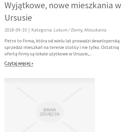
Wyjątkowe, nowe mieszkania w
LOKUM
Ursusie
DRZWI I OKNA
2018-09-10
|
Kategoria:
Lokum / Domy, Mieszkania
KLIMATYZACJA I WENTYLACJA
Petro to firma, która od wielu lat prowadzi deweloperską
sprzedaż mieszkań na terenie stolicy i nie tylko. Ostatnią
NIERUCHOMOŚCI, DZIAŁKI
ofertą firmy są lokale użytkowe w Ursusie,...
Czytaj więcej »
DOMY, MIESZKANIA
OŚWIATA
PLACÓWKI EDUKACYJNE
KURSY JĘZYKOWE
KONFERENCJE, SALE SZKOLENIOWE