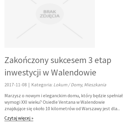
ODZIEŻ
SPORT
ELEKTRONIKA, RTV, AGD
ART. DLA ZWIERZĄT
OGRÓD, ROŚLINY
Zakończony sukcesem 3 etap
inwestycji w Walendowie
CHEMIA
2017-11-08
|
Kategoria:
ART. SPOŻYWCZE
Lokum / Domy, Mieszkania
Marzysz o nowym i eleganckim domu, który będzie spełniał
MATERIAŁY EKSPLOATACYJNE
wymogi XXI wieku? Osiedle Ventana w Walendowie
znajdujące się około 10 kilometrów od Warszawy jest dla...
INNE SKLEPY
Czytaj więcej »
URZĄDZENIA SPECJALISTYCZNE