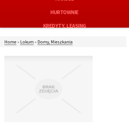
HURTOWNIE
KREDYTY, LEASING
OFERTY PRACY
Home
»
Lokum
»
Domy, Mieszkania
EKOLOGIA
BANKI, PRZELEWY, WALUTY, KANTORY
USŁUGI BUDOWLANE
PROJEKTOWANIE
REMONTY, ELEKTRYK, HYDRAULIK
MATERIAŁY BUDOWLANE