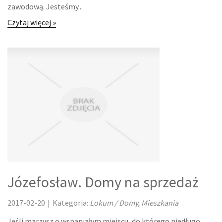
zawodową. Jesteśmy...
REKLAMA W INTERNECIE
Czytaj więcej »
AGENCJE REKLAMOWE
MATERIAŁY REKLAMOWE
INNE AGENCJE
RUCH
IMPREZY INTEGRACYJNE
HOBBY
Józefosław. Domy na sprzedaż
ZAJĘCIA SPORTOWE I REKREACYJNE
2017-02-20
|
Kategoria:
Lokum / Domy, Mieszkania
FABRYKACJA
Jeśli marzysz o wspaniałym miejscu, do którego niedługo