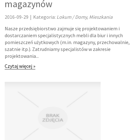
magazynów
HOTELE I NOCLEGI
2016-09-29
|
Kategoria:
Lokum / Domy, Mieszkania
PODRÓŻE
Nasze przedsiębiorstwo zajmuje się projektowaniem i
WYPOCZYNEK
dostarczaniem specjalistycznych mebli dla biur i innych
pomieszczeń użytkowych (m.in. magazyny, przechowalnie,
szatnie itp.). Zatrudniamy specjalistów w zakresie
LECZENIE
projektowania...
DIETETYKA, ODCHUDZANIE
Czytaj więcej »
KOSMETYKI
LECZENIE
SALONY KOSMETYCZNE
SPRZĘT MEDYCZNY