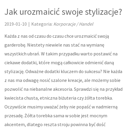
Jak urozmaicić swoje stylizacje?
LOKUM
2019-01-10
|
Kategoria:
Korporacje / Handel
DRZWI I OKNA
Każda z nas od czasu do czasu chce urozmaicić swoją
KLIMATYZACJA I WENTYLACJA
garderobę. Niestety niewiele nas stać na wymianę
NIERUCHOMOŚCI, DZIAŁKI
wszystkich ubrań. W takim przypadku warto postawić na
ciekawe dodatki, które mogą całkowicie odmienić daną
DOMY, MIESZKANIA
stylizację. Odważne dodatki kluczem do sukcesu? Nie każda
z nas ma odwagę nosić szalone kreacje, ale możemy sobie
OŚWIATA
pozwolić na niebanalne akcesoria. Sprawdzi się na przykład
PLACÓWKI EDUKACYJNE
kwiecista chusta, etniczna biżuteria czy żółta torebka.
Oczywiście musimy uważać żeby nie popaść w nadmierną
KURSY JĘZYKOWE
przesadę. Żółta torebka sama w sobie jest mocnym
KONFERENCJE, SALE SZKOLENIOWE
akcentem, dlatego reszta stroju powinna być dość