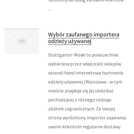
INFORMATYCZNE
...
RESTAURACJE, CATERING
Wybór zaufanego importera
FOTOGRAFIA
odzieży używanej
ADWOKACI, PORADY PRAWNE
Stuttgarter-Mode to powszechnie
wybierana przez właścicieli sklepów
ŚLUB I WESELE
second-hand internetowa hurtownia
SPRZĄTANIE, PORZĄDKOWANIE
odzieży używanej (Warszawa - w tym
mieście znajduje się jej siedziba)
SERWIS
pochodzącej z różnego rodzaju
INNE USŁUGI
zbiórek zagranicznych. Ze swojej
strony wyróżniony importer zapewnia
ZWIEDZANIE
swoim klientom regularne dostawy