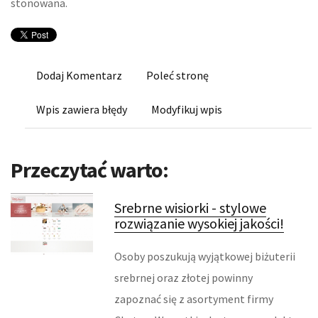
stonowana.
KURSY I SZKOLENIA
TŁUMACZENIA
Dodaj Komentarz
Poleć stronę
KSIĄŻKI, CZASOPISMA
Wpis zawiera błędy
Modyfikuj wpis
BIZNES ONLINE
BIŻUTERIA
Przeczytać warto:
DLA DZIECI
Srebrne wisiorki - stylowe
rozwiązanie wysokiej jakości!
MEBLE
WYPOSAŻENIE WNĘTRZ
Osoby poszukują wyjątkowej biżuterii
srebrnej oraz złotej powinny
WYPOSAŻENIE ŁAZIENKI
zapoznać się z asortyment firmy