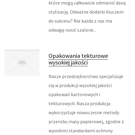
które mogą całkowicie odmienić daną
MASZYNY
stylizację. Odważne dodatki kluczem
do sukcesu? Nie każda z nas ma
NARZĘDZIA
odwagę nosić szalone...
PRZEMYSŁ METALOWY
Opakowania tekturowe
TRANSPORT
wysokiej jakości
TRANSPORT
Nasze przedsiębiorstwo specjalizuje
CZĘŚCI SAMOCHODOWE
się w produkcji wysokiej jakości
opakowań kartonowych i
WYNAJEM
tekturowych. Nasza produkcja
wykorzystuje nowoczesne metody
USŁUGI MOTORYZACYJNE
przerobu masy papierowej, zgodne z
SALONY, KOMISY
wysokimi standardami ochrony