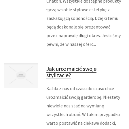
Chaton. Wszystkie dostępne produkty
ODZIEŻ
łączą w sobie stylowe estetykę z
SPORT
zaskakującą solidnością. Dzięki temu
będą doskonale się prezentować
ELEKTRONIKA, RTV, AGD
przez naprawdę długi okres. Jesteśmy
ART. DLA ZWIERZĄT
pewni, że w naszej oferc...
OGRÓD, ROŚLINY
Jak urozmaicić swoje
CHEMIA
stylizacje?
ART. SPOŻYWCZE
Każda z nas od czasu do czasu chce
MATERIAŁY EKSPLOATACYJNE
urozmaicić swoją garderobę. Niestety
niewiele nas stać na wymianę
INNE SKLEPY
wszystkich ubrań. W takim przypadku
warto postawić na ciekawe dodatki,
URZĄDZENIA SPECJALISTYCZNE