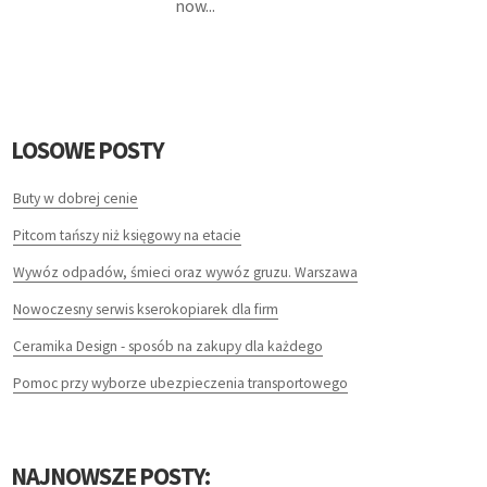
now...
HOTELE I NOCLEGI
PODRÓŻE
WYPOCZYNEK
LOSOWE POSTY
LECZENIE
Buty w dobrej cenie
DIETETYKA, ODCHUDZANIE
Pitcom tańszy niż księgowy na etacie
Wywóz odpadów, śmieci oraz wywóz gruzu. Warszawa
KOSMETYKI
Nowoczesny serwis kserokopiarek dla firm
LECZENIE
Ceramika Design - sposób na zakupy dla każdego
SALONY KOSMETYCZNE
Pomoc przy wyborze ubezpieczenia transportowego
SPRZĘT MEDYCZNY
NAJNOWSZE POSTY: