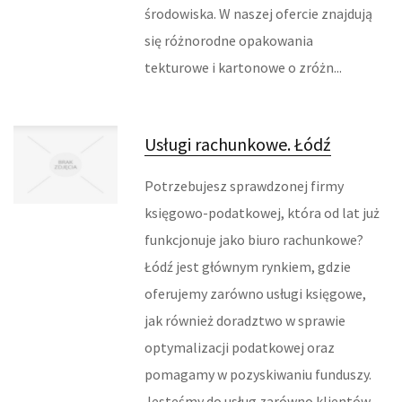
środowiska. W naszej ofercie znajdują
REKLAMA W INTERNECIE
się różnorodne opakowania
tekturowe i kartonowe o zróżn...
AGENCJE REKLAMOWE
MATERIAŁY REKLAMOWE
Usługi rachunkowe. Łódź
INNE AGENCJE
Potrzebujesz sprawdzonej firmy
RUCH
księgowo-podatkowej, która od lat już
funkcjonuje jako biuro rachunkowe?
IMPREZY INTEGRACYJNE
Łódź jest głównym rynkiem, gdzie
HOBBY
oferujemy zarówno usługi księgowe,
jak również doradztwo w sprawie
ZAJĘCIA SPORTOWE I REKREACYJNE
optymalizacji podatkowej oraz
pomagamy w pozyskiwaniu funduszy.
FABRYKACJA
Jesteśmy do usług zarówno klientów