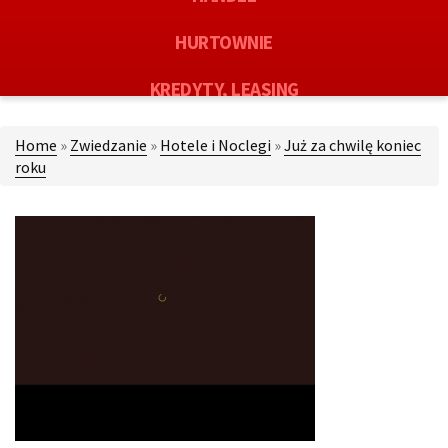
HURTOWNIE
KREDYTY, LEASING
OFERTY PRACY
Home
»
Zwiedzanie
»
Hotele i Noclegi
»
Już za chwilę koniec
roku
EKOLOGIA
BANKI, PRZELEWY, WALUTY, KANTORY
USŁUGI BUDOWLANE
PROJEKTOWANIE
REMONTY, ELEKTRYK, HYDRAULIK
MATERIAŁY BUDOWLANE