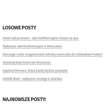
HOTELE I NOCLEGI
PODRÓŻE
WYPOCZYNEK
LOSOWE POSTY
LECZENIE
Hotel nad jeziorem - sale konferencyjne i basen ze spa.
Najlepsze sale konferencyjne w Warszawie
DIETETYKA, ODCHUDZANIE
Dlaczego warto zorganizować szkolną wycieczkę do Szklarskiej Poręby?
KOSMETYKI
Wysokiej klasy hotel we Wrocławiu.
Impreza firmowa, którą każdy będzie pamiętał.
LECZENIE
Hotelik Bach - najlepsze noclegi w Gdańsku
SALONY KOSMETYCZNE
SPRZĘT MEDYCZNY
NAJNOWSZE POSTY: