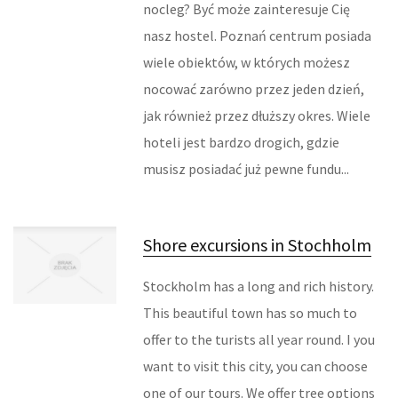
ODZIEŻ
nocleg? Być może zainteresuje Cię
nasz hostel. Poznań centrum posiada
SPORT
wiele obiektów, w których możesz
ELEKTRONIKA, RTV, AGD
nocować zarówno przez jeden dzień,
jak również przez dłuższy okres. Wiele
ART. DLA ZWIERZĄT
hoteli jest bardzo drogich, gdzie
musisz posiadać już pewne fundu...
OGRÓD, ROŚLINY
CHEMIA
Shore excursions in Stochholm
ART. SPOŻYWCZE
Stockholm has a long and rich history.
MATERIAŁY EKSPLOATACYJNE
This beautiful town has so much to
INNE SKLEPY
offer to the turists all year round. I you
want to visit this city, you can choose
URZĄDZENIA SPECJALISTYCZNE
one of our tours. We offer tree options