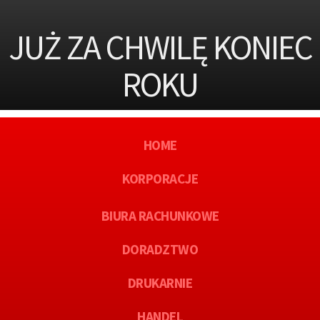
JUŻ ZA CHWILĘ KONIEC
ROKU
HOME
KORPORACJE
BIURA RACHUNKOWE
DORADZTWO
DRUKARNIE
HANDEL