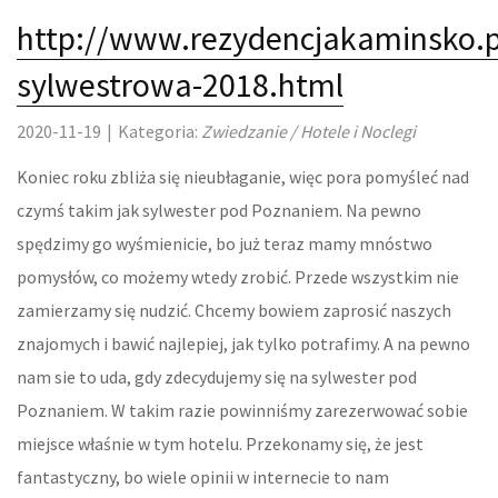
http://www.rezydencjakaminsko.p
LOKUM
sylwestrowa-2018.html
DRZWI I OKNA
2020-11-19
|
Kategoria:
Zwiedzanie / Hotele i Noclegi
KLIMATYZACJA I WENTYLACJA
Koniec roku zbliża się nieubłaganie, więc pora pomyśleć nad
NIERUCHOMOŚCI, DZIAŁKI
czymś takim jak sylwester pod Poznaniem. Na pewno
spędzimy go wyśmienicie, bo już teraz mamy mnóstwo
DOMY, MIESZKANIA
pomysłów, co możemy wtedy zrobić. Przede wszystkim nie
OŚWIATA
zamierzamy się nudzić. Chcemy bowiem zaprosić naszych
znajomych i bawić najlepiej, jak tylko potrafimy. A na pewno
PLACÓWKI EDUKACYJNE
nam sie to uda, gdy zdecydujemy się na sylwester pod
Poznaniem. W takim razie powinniśmy zarezerwować sobie
KURSY JĘZYKOWE
miejsce właśnie w tym hotelu. Przekonamy się, że jest
KONFERENCJE, SALE SZKOLENIOWE
fantastyczny, bo wiele opinii w internecie to nam