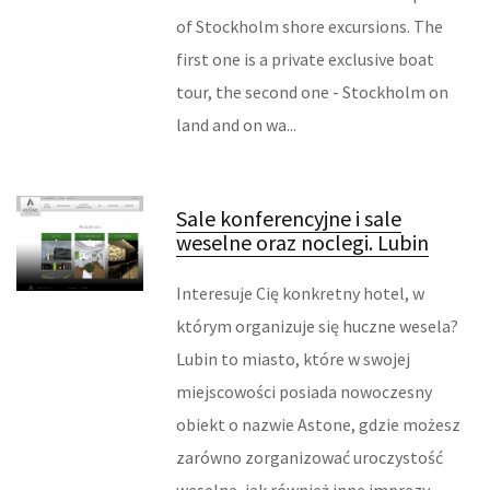
of Stockholm shore excursions. The
MASZYNY
first one is a private exclusive boat
tour, the second one - Stockholm on
NARZĘDZIA
land and on wa...
PRZEMYSŁ METALOWY
TRANSPORT
Sale konferencyjne i sale
weselne oraz noclegi. Lubin
TRANSPORT
Interesuje Cię konkretny hotel, w
CZĘŚCI SAMOCHODOWE
którym organizuje się huczne wesela?
Lubin to miasto, które w swojej
WYNAJEM
miejscowości posiada nowoczesny
USŁUGI MOTORYZACYJNE
obiekt o nazwie Astone, gdzie możesz
zarówno zorganizować uroczystość
SALONY, KOMISY