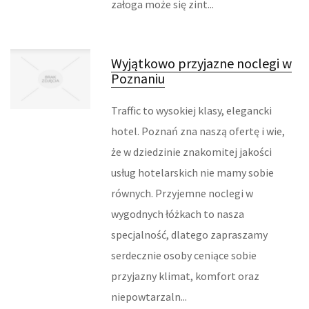
załoga może się zint...
INFORMATYCZNE
RESTAURACJE, CATERING
Wyjątkowo przyjazne noclegi w
Poznaniu
FOTOGRAFIA
Traffic to wysokiej klasy, elegancki
ADWOKACI, PORADY PRAWNE
hotel. Poznań zna naszą ofertę i wie,
ŚLUB I WESELE
że w dziedzinie znakomitej jakości
usług hotelarskich nie mamy sobie
SPRZĄTANIE, PORZĄDKOWANIE
równych. Przyjemne noclegi w
SERWIS
wygodnych łóżkach to nasza
specjalność, dlatego zapraszamy
INNE USŁUGI
serdecznie osoby ceniące sobie
przyjazny klimat, komfort oraz
ZWIEDZANIE
niepowtarzaln...