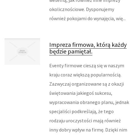
weselną, jak również inne imprezy
REKLAMA W INTERNECIE
okolicznościowe. Dysponujemy
również pokojami do wynajęcia, wię...
AGENCJE REKLAMOWE
MATERIAŁY REKLAMOWE
Impreza firmowa, którą każdy
będzie pamiętał.
INNE AGENCJE
Eventy firmowe cieszą się w naszym
RUCH
kraju coraz większą popularnością.
Zazwyczaj organizowane są z okazji
IMPREZY INTEGRACYJNE
świętowania jakiegoś sukcesu,
HOBBY
wypracowania obranego planu, jednak
specjaliści podkreślają, że tego
ZAJĘCIA SPORTOWE I REKREACYJNE
rodzaju uroczystości mają również
FABRYKACJA
inny dobry wpływ na firmę. Dzięki nim