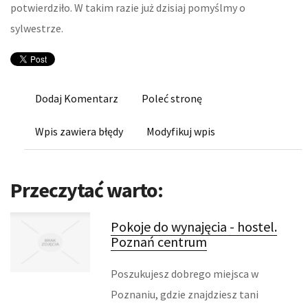
potwierdziło. W takim razie już dzisiaj pomyślmy o
KURSY I SZKOLENIA
sylwestrze.
TŁUMACZENIA
KSIĄŻKI, CZASOPISMA
Dodaj Komentarz
Poleć stronę
BIZNES ONLINE
Wpis zawiera błędy
Modyfikuj wpis
BIŻUTERIA
DLA DZIECI
Przeczytać warto:
MEBLE
Pokoje do wynajęcia - hostel.
Poznań centrum
WYPOSAŻENIE WNĘTRZ
Poszukujesz dobrego miejsca w
WYPOSAŻENIE ŁAZIENKI
Poznaniu, gdzie znajdziesz tani