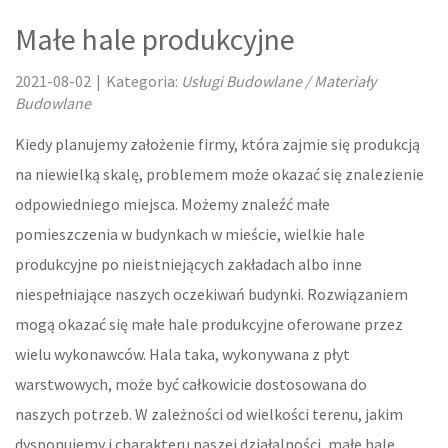
Małe hale produkcyjne
LOKUM
2021-08-02
|
Kategoria:
Usługi Budowlane / Materiały
DRZWI I OKNA
Budowlane
KLIMATYZACJA I WENTYLACJA
Kiedy planujemy założenie firmy, która zajmie się produkcją
na niewielką skalę, problemem może okazać się znalezienie
NIERUCHOMOŚCI, DZIAŁKI
odpowiedniego miejsca. Możemy znaleźć małe
DOMY, MIESZKANIA
pomieszczenia w budynkach w mieście, wielkie hale
produkcyjne po nieistniejących zakładach albo inne
OŚWIATA
niespełniające naszych oczekiwań budynki. Rozwiązaniem
mogą okazać się małe hale produkcyjne oferowane przez
PLACÓWKI EDUKACYJNE
wielu wykonawców. Hala taka, wykonywana z płyt
KURSY JĘZYKOWE
warstwowych, może być całkowicie dostosowana do
naszych potrzeb. W zależności od wielkości terenu, jakim
KONFERENCJE, SALE SZKOLENIOWE
dysponujemy i charakteru naszej działalności, małe hale