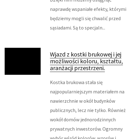
INFORMATYCZNE
naprawdę wspaniałe efekty, którymi
będziemy mogli się chwalić przed
RESTAURACJE, CATERING
sąsiadami. Są to specjaln...
FOTOGRAFIA
ADWOKACI, PORADY PRAWNE
Wjazd z kostki brukowej i jej
możliwości koloru, kształtu,
ŚLUB I WESELE
aranżacji przestrzeni.
SPRZĄTANIE, PORZĄDKOWANIE
Kostka brukowa stała się
najpopularniejszym materiałem na
SERWIS
nawierzchnie w okół budynków
publicznych, lecz nie tylko. Również
INNE USŁUGI
wokół domów jednorodzinnych
ZWIEDZANIE
prywatnych inwestorów. Ogromny
wybór wśród kolorów, wzorów i