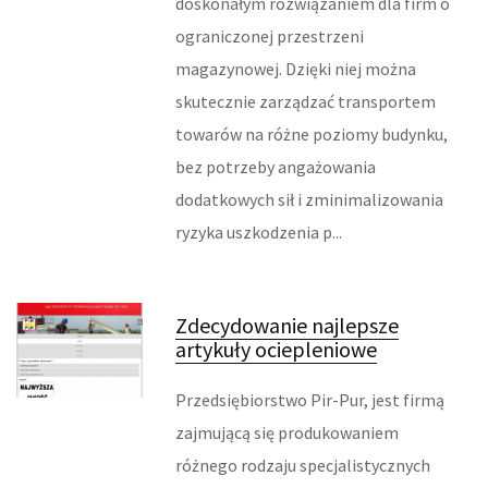
doskonałym rozwiązaniem dla firm o
ODZIEŻ
ograniczonej przestrzeni
SPORT
magazynowej. Dzięki niej można
skutecznie zarządzać transportem
ELEKTRONIKA, RTV, AGD
towarów na różne poziomy budynku,
ART. DLA ZWIERZĄT
bez potrzeby angażowania
dodatkowych sił i zminimalizowania
OGRÓD, ROŚLINY
ryzyka uszkodzenia p...
CHEMIA
ART. SPOŻYWCZE
Zdecydowanie najlepsze
artykuły ociepleniowe
MATERIAŁY EKSPLOATACYJNE
Przedsiębiorstwo Pir-Pur, jest firmą
INNE SKLEPY
zajmującą się produkowaniem
różnego rodzaju specjalistycznych
URZĄDZENIA SPECJALISTYCZNE