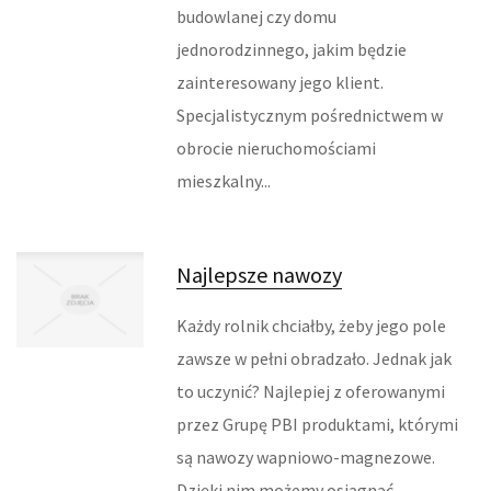
budowlanej czy domu
REKLAMA W INTERNECIE
jednorodzinnego, jakim będzie
zainteresowany jego klient.
AGENCJE REKLAMOWE
Specjalistycznym pośrednictwem w
MATERIAŁY REKLAMOWE
obrocie nieruchomościami
mieszkalny...
INNE AGENCJE
RUCH
Najlepsze nawozy
IMPREZY INTEGRACYJNE
Każdy rolnik chciałby, żeby jego pole
HOBBY
zawsze w pełni obradzało. Jednak jak
to uczynić? Najlepiej z oferowanymi
ZAJĘCIA SPORTOWE I REKREACYJNE
przez Grupę PBI produktami, którymi
są nawozy wapniowo-magnezowe.
FABRYKACJA
Dzięki nim możemy osiągnąć