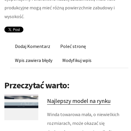
KURSY I SZKOLENIA
produkcyjne mogą mieć różną powierzchnie zabudowy i
wysokość.
TŁUMACZENIA
KSIĄŻKI, CZASOPISMA
Dodaj Komentarz
Poleć stronę
BIZNES ONLINE
Wpis zawiera błędy
Modyfikuj wpis
BIŻUTERIA
DLA DZIECI
Przeczytać warto:
MEBLE
Najlepszy model na rynku
WYPOSAŻENIE WNĘTRZ
Winda towarowa mała, o niewielkich
WYPOSAŻENIE ŁAZIENKI
rozmiarach, może okazać się