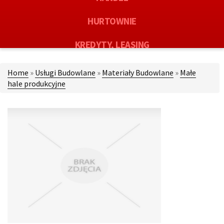
HURTOWNIE
KREDYTY, LEASING
OFERTY PRACY
Home
»
Usługi Budowlane
»
Materiały Budowlane
»
Małe
hale produkcyjne
EKOLOGIA
BANKI, PRZELEWY, WALUTY, KANTORY
USŁUGI BUDOWLANE
PROJEKTOWANIE
REMONTY, ELEKTRYK, HYDRAULIK
MATERIAŁY BUDOWLANE