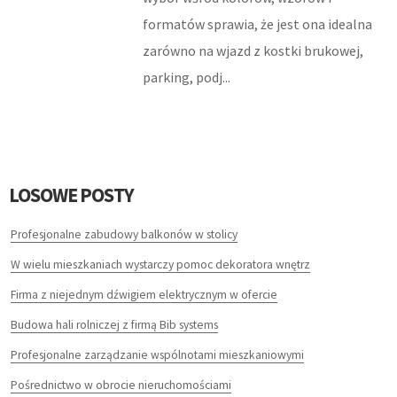
HOTELE I NOCLEGI
formatów sprawia, że jest ona idealna
zarówno na wjazd z kostki brukowej,
PODRÓŻE
parking, podj...
WYPOCZYNEK
LECZENIE
DIETETYKA, ODCHUDZANIE
LOSOWE POSTY
KOSMETYKI
Profesjonalne zabudowy balkonów w stolicy
W wielu mieszkaniach wystarczy pomoc dekoratora wnętrz
LECZENIE
Firma z niejednym dźwigiem elektrycznym w ofercie
SALONY KOSMETYCZNE
Budowa hali rolniczej z firmą Bib systems
SPRZĘT MEDYCZNY
Profesjonalne zarządzanie wspólnotami mieszkaniowymi
Pośrednictwo w obrocie nieruchomościami