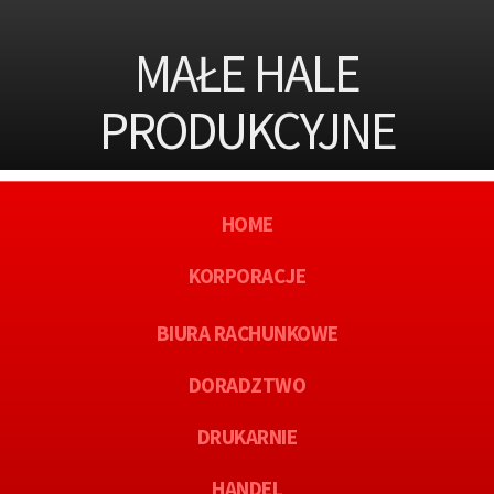
MAŁE HALE
PRODUKCYJNE
HOME
KORPORACJE
BIURA RACHUNKOWE
DORADZTWO
DRUKARNIE
HANDEL