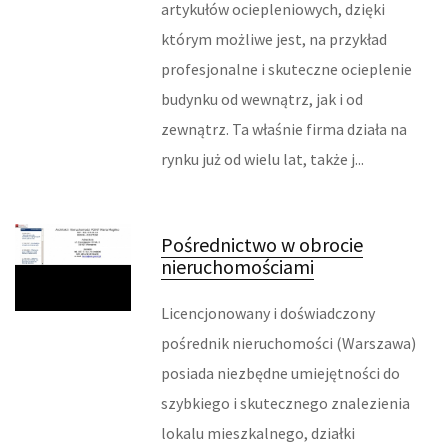
artykułów ociepleniowych, dzięki
MASZYNY
którym możliwe jest, na przykład
profesjonalne i skuteczne ocieplenie
NARZĘDZIA
budynku od wewnątrz, jak i od
zewnątrz. Ta właśnie firma działa na
PRZEMYSŁ METALOWY
rynku już od wielu lat, także j...
TRANSPORT
TRANSPORT
Pośrednictwo w obrocie
nieruchomościami
CZĘŚCI SAMOCHODOWE
Licencjonowany i doświadczony
WYNAJEM
pośrednik nieruchomości (Warszawa)
posiada niezbędne umiejętności do
USŁUGI MOTORYZACYJNE
szybkiego i skutecznego znalezienia
SALONY, KOMISY
lokalu mieszkalnego, działki