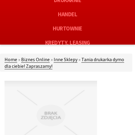
DRUKARNIE
HANDEL
HURTOWNIE
KREDYTY, LEASING
OFERTY PRACY
Home
»
Biznes Online
»
Inne Sklepy
»
Tania drukarka dymo
dla ciebie! Zapraszamy!
EKOLOGIA
BANKI, PRZELEWY, WALUTY, KANTORY
USŁUGI BUDOWLANE
PROJEKTOWANIE
REMONTY, ELEKTRYK, HYDRAULIK