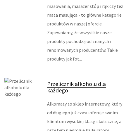
masowania, masażer stóp i rąk czy też
URZĄDZENIA SPECJALISTYCZNE
mata masująca - to główne kategorie
produktów w naszej ofercie.
MASZYNY
Zapewniamy, że wszystkie nasze
NARZĘDZIA
produkty pochodzą od znanych i
renomowanych producentów. Takie
PRZEMYSŁ METALOWY
produkty jak fot...
TRANSPORT
Przelicznik alkoholu dla
TRANSPORT
każdego
CZĘŚCI SAMOCHODOWE
Alkomaty to sklep internetowy, który
WYNAJEM
od długiego już czasu oferuje swoim
klientom wysokiej klasy, skuteczne, a
USŁUGI MOTORYZACYJNE
przy tym niedrogie kalkulatory