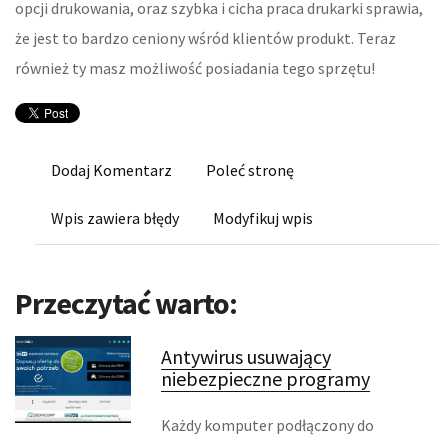
opcji drukowania, oraz szybka i cicha praca drukarki sprawia,
KONFERENCJE, SALE SZKOLENIOWE
że jest to bardzo ceniony wśród klientów produkt. Teraz
również ty masz możliwość posiadania tego sprzętu!
KURSY I SZKOLENIA
TŁUMACZENIA
KSIĄŻKI, CZASOPISMA
Dodaj Komentarz
Poleć stronę
Wpis zawiera błędy
BIZNES ONLINE
Modyfikuj wpis
BIŻUTERIA
Przeczytać warto:
DLA DZIECI
Antywirus usuwający
MEBLE
niebezpieczne programy
WYPOSAŻENIE WNĘTRZ
Każdy komputer podłączony do