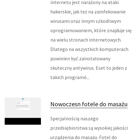
internetu jest narażony na ataki
WYPOSAŻENIE ŁAZIENKI
hakerskie, jak też na zainfekowanie
ODZIEŻ
wirusami oraz innym szkodliwym
oprogramowaniem, które znajduje się
SPORT
na wielu stronach internetowych.
ELEKTRONIKA, RTV, AGD
Dlatego na wszystkich komputerach
powinien być zainstalowany
ART. DLA ZWIERZĄT
skuteczny antywirus. Eset to jeden z
OGRÓD, ROŚLINY
takich programó...
CHEMIA
Nowoczesn fotele do masażu
ART. SPOŻYWCZE
Specjalnością naszego
MATERIAŁY EKSPLOATACYJNE
przedsiębiorstwa są wysokiej jakości
INNE SKLEPY
urządzenia do masażu. Fotel do