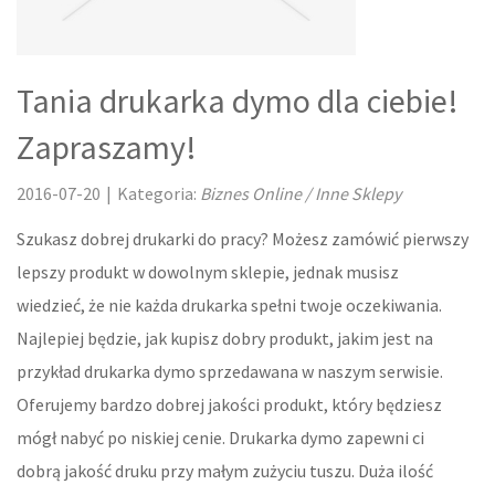
MATERIAŁY BUDOWLANE
Tania drukarka dymo dla ciebie!
LOKUM
Zapraszamy!
DRZWI I OKNA
2016-07-20
|
Kategoria:
Biznes Online / Inne Sklepy
KLIMATYZACJA I WENTYLACJA
Szukasz dobrej drukarki do pracy? Możesz zamówić pierwszy
NIERUCHOMOŚCI, DZIAŁKI
lepszy produkt w dowolnym sklepie, jednak musisz
DOMY, MIESZKANIA
wiedzieć, że nie każda drukarka spełni twoje oczekiwania.
Najlepiej będzie, jak kupisz dobry produkt, jakim jest na
OŚWIATA
przykład drukarka dymo sprzedawana w naszym serwisie.
Oferujemy bardzo dobrej jakości produkt, który będziesz
PLACÓWKI EDUKACYJNE
mógł nabyć po niskiej cenie. Drukarka dymo zapewni ci
dobrą jakość druku przy małym zużyciu tuszu. Duża ilość
KURSY JĘZYKOWE