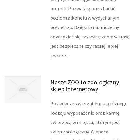
SALONY, KOMISY
promili. Pozwalają one zbadać
poziom alkoholu w wydychanym
REKLAMA W INTERNECIE
powietrzu. Dzięki temu możemy
dowiedzieć się czy wyruszenie w trasę
AGENCJE REKLAMOWE
jest bezpieczne czy raczej lepiej
jeszcze...
MATERIAŁY REKLAMOWE
INNE AGENCJE
Nasze ZOO to zoologiczny
RUCH
sklep internetowy
IMPREZY INTEGRACYJNE
Posiadacze zwierząt kupują różnego
rodzaju wyposażenie oraz karmę
HOBBY
zwierzęcą w miejscu, którym jest
sklep zoologiczny. W epoce
ZAJĘCIA SPORTOWE I REKREACYJNE