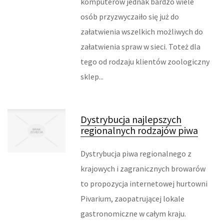
komputerów jednak bardzo wiele
FABRYKACJA
osób przyzwyczaiło się już do
załatwienia wszelkich możliwych do
INFORMATYCZNE
załatwienia spraw w sieci. Toteż dla
tego od rodzaju klientów zoologiczny
RESTAURACJE, CATERING
sklep...
FOTOGRAFIA
ADWOKACI, PORADY PRAWNE
Dystrybucja najlepszych
regionalnych rodzajów piwa
ŚLUB I WESELE
Dystrybucja piwa regionalnego z
SPRZĄTANIE, PORZĄDKOWANIE
krajowych i zagranicznych browarów
SERWIS
to propozycja internetowej hurtowni
Pivarium, zaopatrującej lokale
INNE USŁUGI
gastronomiczne w całym kraju.