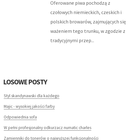
Oferowane piwa pochodzą z
ZWIEDZANIE
czołowych niemieckich, czeskich i
HOTELE I NOCLEGI
polskich browarów, zajmujących się
ważeniem tego trunku, w zgodzie z
PODRÓŻE
tradycyjnymi przep...
WYPOCZYNEK
LECZENIE
LOSOWE POSTY
DIETETYKA, ODCHUDZANIE
Styl skandynawski dla każdego
KOSMETYKI
Majic - wysokiej jakości farby
LECZENIE
Odpowiednia sofa
SALONY KOSMETYCZNE
W pełni profesjonalny odkurzacz numatic charles
Zamienniki do tonerów o najwyższej funkcjonalności