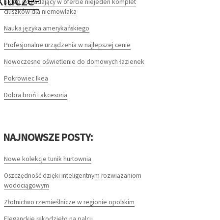
klucze-
Sklep posiadający w ofercie niejeden komplet
ciuszków dla niemowlaka
Nauka języka amerykańskiego
Profesjonalne urządzenia w najlepszej cenie
Nowoczesne oświetlenie do domowych łazienek
Pokrowiec Ikea
Dobra broń i akcesoria
NAJNOWSZE POSTY:
Nowe kolekcje tunik hurtownia
Oszczędność dzięki inteligentnym rozwiązaniom
wodociągowym
Złotnictwo rzemieślnicze w regionie opolskim
Eleganckie rękodzieło na palcu