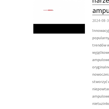
narze
ampu
2024-08-3
Innowacyj
popularny
trendów w
wyjątkowe
ampulowe 
oryginaln
nowoczesn
stworzyć 
niepowtar
ampulowe 
nietuzink