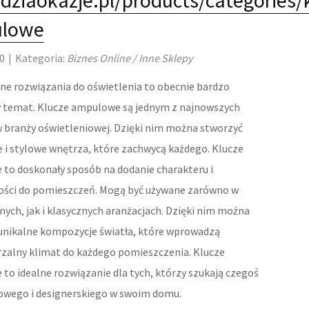
dziaokazje.pl/products/categories/
lowe
0
|
Kategoria:
Biznes Online / Inne Sklepy
ne rozwiązania do oświetlenia to obecnie bardzo
 temat. Klucze ampulowe są jednym z najnowszych
 branży oświetleniowej. Dzięki nim można stworzyć
 i stylowe wnętrza, które zachwycą każdego. Klucze
to doskonały sposób na dodanie charakteru i
ości do pomieszczeń. Mogą być używane zarówno w
ych, jak i klasycznych aranżacjach. Dzięki nim można
unikalne kompozycje światła, które wprowadzą
zalny klimat do każdego pomieszczenia. Klucze
to idealne rozwiązanie dla tych, którzy szukają czegoś
owego i designerskiego w swoim domu.