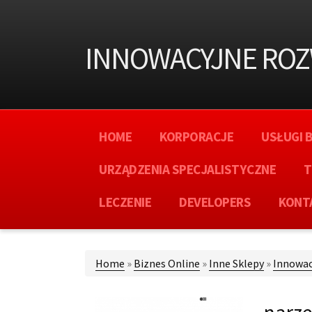
INNOWACYJNE ROZ
HOME
KORPORACJE
USŁUGI 
URZĄDZENIA SPECJALISTYCZNE
T
LECZENIE
DEVELOPERS
KONT
Home
»
Biznes Online
»
Inne Sklepy
»
Innowac