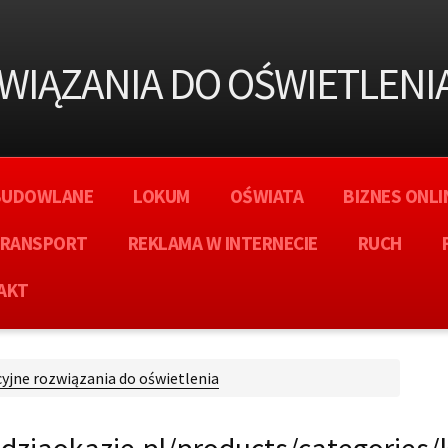
WIĄZANIA DO OŚWIETLENI
BUDOWLANE
LOKUM
OŚWIATA
BIZNES ONLI
RANSPORT
REKLAMA W INTERNECIE
RUCH
AKT
yjne rozwiązania do oświetlenia