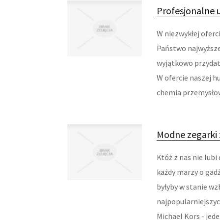
Profesjonalne u
W niezwykłej oferc
Państwo najwyższej
wyjątkowo przydat
W ofercie naszej h
chemia przemysłowa
Modne zegarki
Któż z nas nie lub
każdy marzy o gad
byłyby w stanie wz
najpopularniejszy
Michael Kors - jeden