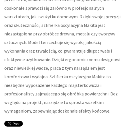
doskonale sprawdzi się zarówno w profesjonalnych
MATERIAŁY BUDOWLANE
warsztatach, jak i w użytku domowym. Dzięki swojej precyzji
LOKUM
oraz skuteczności, szlifierka oscylacyjna Makita jest
niezastąpiona przy obróbce drewna, metalu czy tworzyw
DRZWI I OKNA
sztucznych. Model ten cechuje się wysoką jakością
wykonania oraz trwałością, co gwarantuje długotrwałe i
KLIMATYZACJA I WENTYLACJA
efektywne użytkowanie. Dzięki ergonomicznemu designowi
NIERUCHOMOŚCI, DZIAŁKI
oraz niewielkiej wadze, praca z tym narzędziem jest
komfortowa i wydajna. Szlifierka oscylacyjna Makita to
DOMY, MIESZKANIA
niezbędne wyposażenie każdego majsterkowicza i
OŚWIATA
profesjonalisty zajmującego się obróbką powierzchni. Bez
względu na projekt, narzędzie to sprosta wszelkim
PLACÓWKI EDUKACYJNE
wymaganiom, zapewniając doskonałe efekty końcowe.
KURSY JĘZYKOWE