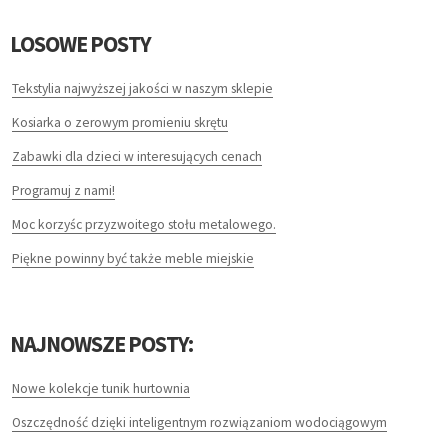
ZWIEDZANIE
LOSOWE POSTY
HOTELE I NOCLEGI
Tekstylia najwyższej jakości w naszym sklepie
PODRÓŻE
Kosiarka o zerowym promieniu skrętu
WYPOCZYNEK
Zabawki dla dzieci w interesujących cenach
Programuj z nami!
LECZENIE
Moc korzyśc przyzwoitego stołu metalowego.
Piękne powinny być także meble miejskie
DIETETYKA, ODCHUDZANIE
KOSMETYKI
NAJNOWSZE POSTY:
LECZENIE
Nowe kolekcje tunik hurtownia
SALONY KOSMETYCZNE
Oszczędność dzięki inteligentnym rozwiązaniom wodociągowym