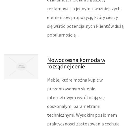
WYPOSAŻENIE ŁAZIENKI
reklamowe są jednym z ważniejszych
ODZIEŻ
elementów propozycji, który cieszy
się wśród potencjalnych klientów dużą
SPORT
popularnością....
ELEKTRONIKA, RTV, AGD
ART. DLA ZWIERZĄT
Nowoczesna komoda w
rozsądnej cenie
OGRÓD, ROŚLINY
Meble, które można kupić w
CHEMIA
prezentowanym sklepie
internetowym wyróżniają się
ART. SPOŻYWCZE
doskonałymi parametrami
MATERIAŁY EKSPLOATACYJNE
technicznymi. Wysokim poziomem
praktyczności zastosowania cechuje
INNE SKLEPY