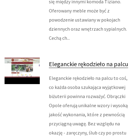
się między innymi komoda Tiziano.
Oferowany meble może być z
URZĄDZENIA SPECJALISTYCZNE
powodzenie ustawiany w pokojach
MASZYNY
dziennych oraz wnętrzach sypialnych.
Cechą ch...
NARZĘDZIA
PRZEMYSŁ METALOWY
Eleganckie rękodzieło na palcu
TRANSPORT
Eleganckie rękodzieło na palcu to coś,
TRANSPORT
co każda osoba szukająca wyjątkowej
biżuterii powinna rozważyć. Obrączki
CZĘŚCI SAMOCHODOWE
Opole oferują unikalne wzory i wysoką
jakość wykonania, które z pewnością
WYNAJEM
przyciągną uwagę. Bez względu na
USŁUGI MOTORYZACYJNE
okazję - zaręczyny, ślub czy po prostu