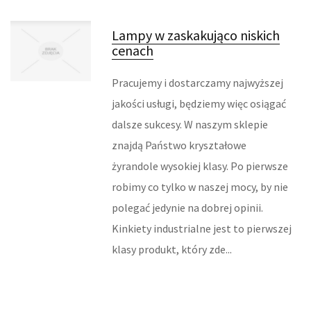
FABRYKACJA
Lampy w zaskakująco niskich
cenach
INFORMATYCZNE
Pracujemy i dostarczamy najwyższej
RESTAURACJE, CATERING
jakości usługi, będziemy więc osiągać
FOTOGRAFIA
dalsze sukcesy. W naszym sklepie
znajdą Państwo kryształowe
ADWOKACI, PORADY PRAWNE
żyrandole wysokiej klasy. Po pierwsze
ŚLUB I WESELE
robimy co tylko w naszej mocy, by nie
polegać jedynie na dobrej opinii.
SPRZĄTANIE, PORZĄDKOWANIE
Kinkiety industrialne jest to pierwszej
klasy produkt, który zde...
SERWIS
INNE USŁUGI