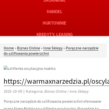
DRUKARNIE
HANDEL
HURTOWNIE
KREDYTY, LEASING
OFERTY PRACY
Home
»
Biznes Online
»
Inne Sklepy
»
Poręczne narzędzie
do szlifowania powierzchni
EKOLOGIA
BANKI, PRZELEWY, WALUTY, KANTORY
https://warmaxnarzedzia.pl/oscyla
USŁUGI BUDOWLANE
2025-10-09
|
Kategoria:
Biznes Online / Inne Sklepy
PROJEKTOWANIE
Poręczne narzędzie do szlifowania powierzchni oferowane
REMONTY, ELEKTRYK, HYDRAULIK
przez firmę Makita to szlifierka oscylacyjna. Narzędzie to