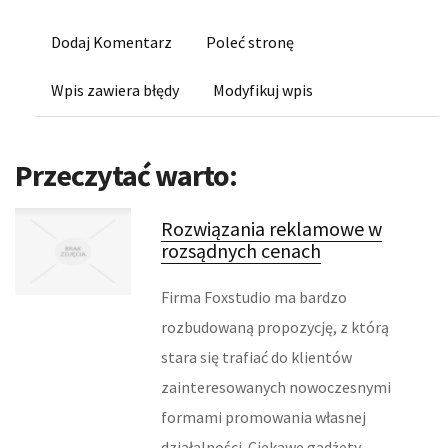
KONFERENCJE, SALE SZKOLENIOWE
Dodaj Komentarz
Poleć stronę
KURSY I SZKOLENIA
Wpis zawiera błędy
Modyfikuj wpis
TŁUMACZENIA
KSIĄŻKI, CZASOPISMA
Przeczytać warto:
BIZNES ONLINE
Rozwiązania reklamowe w
rozsądnych cenach
BIŻUTERIA
Firma Foxstudio ma bardzo
DLA DZIECI
rozbudowaną propozycję, z którą
stara się trafiać do klientów
MEBLE
zainteresowanych nowoczesnymi
WYPOSAŻENIE WNĘTRZ
formami promowania własnej
działalności. Ciekawe gadżety