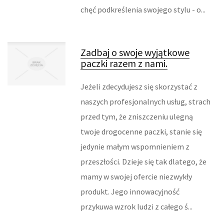
chęć podkreślenia swojego stylu - o...
SALONY, KOMISY
REKLAMA W INTERNECIE
Zadbaj o swoje wyjątkowe
paczki razem z nami.
AGENCJE REKLAMOWE
Jeżeli zdecydujesz się skorzystać z
MATERIAŁY REKLAMOWE
naszych profesjonalnych usług, strach
INNE AGENCJE
przed tym, że zniszczeniu ulegną
twoje drogocenne paczki, stanie się
RUCH
jedynie małym wspomnieniem z
przeszłości. Dzieje się tak dlatego, że
IMPREZY INTEGRACYJNE
mamy w swojej ofercie niezwykły
HOBBY
produkt. Jego innowacyjność
przykuwa wzrok ludzi z całego ś...
ZAJĘCIA SPORTOWE I REKREACYJNE