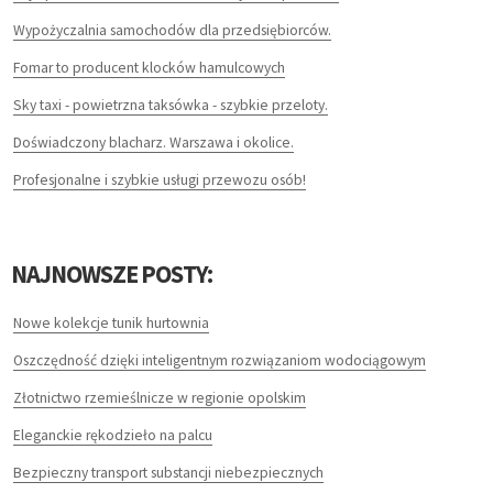
DEVELOPERS
Wypożyczalnia samochodów dla przedsiębiorców.
OPROGRAMOWANIE
Fomar to producent klocków hamulcowych
Sky taxi - powietrzna taksówka - szybkie przeloty.
STRONY INTERNETOWE
Doświadczony blacharz. Warszawa i okolice.
KONTAKT
Profesjonalne i szybkie usługi przewozu osób!
NAJNOWSZE POSTY:
Nowe kolekcje tunik hurtownia
Oszczędność dzięki inteligentnym rozwiązaniom wodociągowym
Złotnictwo rzemieślnicze w regionie opolskim
Eleganckie rękodzieło na palcu
Bezpieczny transport substancji niebezpiecznych