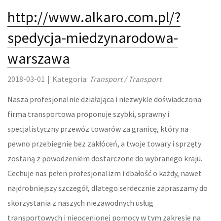
http://www.alkaro.com.pl/?
LOKUM
spedycja-miedzynarodowa-
DRZWI I OKNA
warszawa
KLIMATYZACJA I WENTYLACJA
2018-03-01
|
Kategoria:
Transport / Transport
NIERUCHOMOŚCI, DZIAŁKI
Nasza profesjonalnie działająca i niezwykle doświadczona
DOMY, MIESZKANIA
firma transportowa proponuje szybki, sprawny i
specjalistyczny przewóz towarów za granicę, który na
OŚWIATA
pewno przebiegnie bez zakłóceń, a twoje towary i sprzęty
zostaną z powodzeniem dostarczone do wybranego kraju.
PLACÓWKI EDUKACYJNE
Cechuje nas pełen profesjonalizm i dbałość o każdy, nawet
KURSY JĘZYKOWE
najdrobniejszy szczegół, dlatego serdecznie zapraszamy do
skorzystania z naszych niezawodnych usług
KONFERENCJE, SALE SZKOLENIOWE
transportowych i nieocenionej pomocy w tym zakresie na