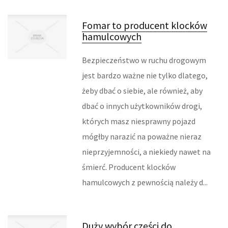
MASZYNY
Fomar to producent klocków
hamulcowych
NARZĘDZIA
Bezpieczeństwo w ruchu drogowym
PRZEMYSŁ METALOWY
jest bardzo ważne nie tylko dlatego,
żeby dbać o siebie, ale również, aby
TRANSPORT
dbać o innych użytkowników drogi,
TRANSPORT
których masz niesprawny pojazd
mógłby narazić na poważne nieraz
CZĘŚCI SAMOCHODOWE
nieprzyjemności, a niekiedy nawet na
śmierć. Producent klocków
WYNAJEM
hamulcowych z pewnością należy d...
USŁUGI MOTORYZACYJNE
SALONY, KOMISY
Duży wybór części do