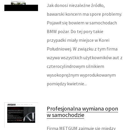
Jak donosi niezależne źródło,
INFORMATYCZNE
bawarski koncern ma spore problemy.
RESTAURACJE, CATERING
Pojawił się bowiem w samochodach
BMW pożar. Do tej pory takie
FOTOGRAFIA
przypadki miały miejsce w Korei
ADWOKACI, PORADY PRAWNE
Południowej. W związku z tym firma
wzywa wszystkich użytkowników aut z
ŚLUB I WESELE
czterocylindrowym silnikiem
wysokoprężnym wyprodukowanym
SPRZĄTANIE, PORZĄDKOWANIE
pomiędzy kwietnie...
SERWIS
INNE USŁUGI
Profesjonalna wymiana opon
w samochodzie
ZWIEDZANIE
Firma METGUM zajmuje się między