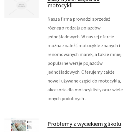
motocykli
REKLAMA W INTERNECIE
Nasza firma prowadzi sprzedaż
AGENCJE REKLAMOWE
różnego rodzaju pojazdów
jednośladowych. W naszej ofercie
MATERIAŁY REKLAMOWE
można znaleźć motocykle znanych i
INNE AGENCJE
renomowanych marek, a także mniej
popularne wersje pojazdów
RUCH
jednośladowych. Oferujemy także
nowe i używane części do motocykla,
IMPREZY INTEGRACYJNE
akcesoria dla motocyklisty oraz wiele
HOBBY
innych podobnych ...
ZAJĘCIA SPORTOWE I REKREACYJNE
Problemy z wyciekiem glikolu
FABRYKACJA