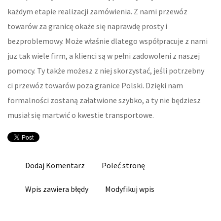
KURSY I SZKOLENIA
każdym etapie realizacji zamówienia. Z nami przewóz
towarów za granicę okaże się naprawdę prosty i
TŁUMACZENIA
bezproblemowy. Może właśnie dlatego współpracuje z nami
juz tak wiele firm, a klienci są w pełni zadowoleni z naszej
KSIĄŻKI, CZASOPISMA
pomocy. Ty także możesz z niej skorzystać, jeśli potrzebny
BIZNES ONLINE
ci przewóz towarów poza granice Polski. Dzięki nam
formalności zostaną załatwione szybko, a ty nie będziesz
BIŻUTERIA
musiał się martwić o kwestie transportowe.
DLA DZIECI
MEBLE
Dodaj Komentarz
Poleć stronę
WYPOSAŻENIE WNĘTRZ
Wpis zawiera błędy
Modyfikuj wpis
WYPOSAŻENIE ŁAZIENKI