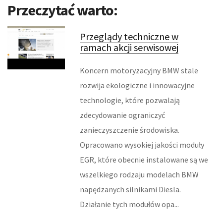
ODZIEŻ
Przeczytać warto:
SPORT
Przeglądy techniczne w
ramach akcji serwisowej
ELEKTRONIKA, RTV, AGD
Koncern motoryzacyjny BMW stale
ART. DLA ZWIERZĄT
rozwija ekologiczne i innowacyjne
OGRÓD, ROŚLINY
technologie, które pozwalają
zdecydowanie ograniczyć
CHEMIA
zanieczyszczenie środowiska.
ART. SPOŻYWCZE
Opracowano wysokiej jakości moduły
EGR, które obecnie instalowane są we
MATERIAŁY EKSPLOATACYJNE
wszelkiego rodzaju modelach BMW
INNE SKLEPY
napędzanych silnikami Diesla.
Działanie tych modułów opa...
URZĄDZENIA SPECJALISTYCZNE