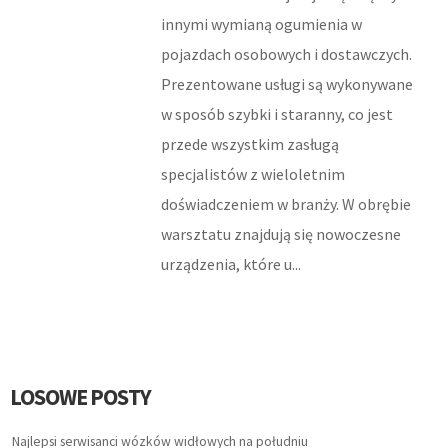
HOTELE I NOCLEGI
innymi wymianą ogumienia w
pojazdach osobowych i dostawczych.
PODRÓŻE
Prezentowane usługi są wykonywane
WYPOCZYNEK
w sposób szybki i staranny, co jest
przede wszystkim zasługą
LECZENIE
specjalistów z wieloletnim
doświadczeniem w branży. W obrębie
DIETETYKA, ODCHUDZANIE
warsztatu znajdują się nowoczesne
KOSMETYKI
urządzenia, które u...
LECZENIE
SALONY KOSMETYCZNE
LOSOWE POSTY
SPRZĘT MEDYCZNY
Najlepsi serwisanci wózków widłowych na południu