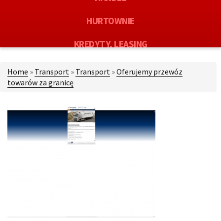
HURTOWNIE
KREDYTY, LEASING
OFERTY PRACY
Home
»
Transport
»
Transport
»
Oferujemy przewóz
towarów za granicę
EKOLOGIA
BANKI, PRZELEWY, WALUTY, KANTORY
USŁUGI BUDOWLANE
PROJEKTOWANIE
REMONTY, ELEKTRYK, HYDRAULIK
MATERIAŁY BUDOWLANE